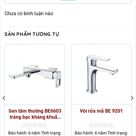
Chưa có bình luận nào
SẢN PHẨM TƯƠNG TỰ
Sen tắm thường BE6603
Vòi rửa mã BE 9201
tráng bạc kháng khuẩn
Ag+
Được
Được
Bảo hành: 6 năm Tình trạng:
Bảo hành: 6 năm Tình trạng: