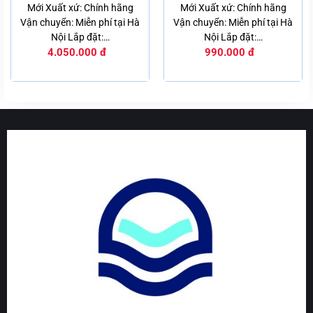
xếp
xếp
Mới Xuất xứ: Chính hãng
Mới Xuất xứ: Chính hãng
hạng
hạng
Vận chuyển: Miễn phí tại Hà
Vận chuyển: Miễn phí tại Hà
0
0
5
5
Nội Lắp đặt:…
Nội Lắp đặt:…
sao
sao
4.050.000
đ
990.000
đ