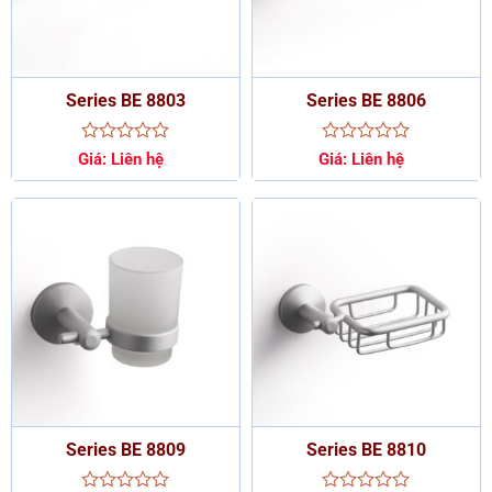
Series BE 8803
Series BE 8806
Được
Được
Giá:
Liên hệ
Giá:
Liên hệ
xếp
xếp
hạng
hạng
0
0
5
5
sao
sao
Series BE 8809
Series BE 8810