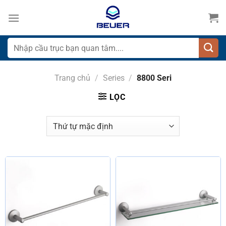
Bỏ
qua
nội
dung
Tìm
kiếm:
Trang chủ
/
Series
/
8800 Seri
LỌC