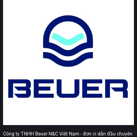
Công ty TNHH Beuer N&C Việt Nam - đơn vị dẫn đầu chuyên