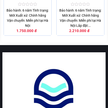
khuẩn Ag+
Được
Được
Bảo hành: 6 năm Tình trạng:
Bảo hành: 6 năm Tình trạng:
xếp
xếp
Mới Xuất xứ: Chính hãng
Mới Xuất xứ: Chính hãng
hạng
hạng
Vận chuyển: Miễn phí tại Hà
Vận chuyển: Miễn phí tại Hà
0
0
5
5
Nội
Nội Lắp đặt:…
sao
sao
1.750.000
đ
2.210.000
đ