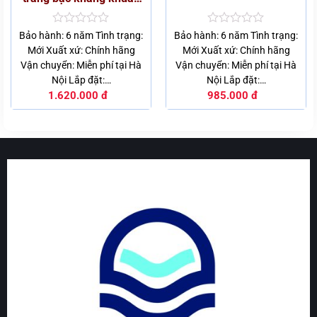
Nano Ag+
Được
Được
Bảo hành: 6 năm Tình trạng:
Bảo hành: 6 năm Tình trạng:
xếp
xếp
Mới Xuất xứ: Chính hãng
Mới Xuất xứ: Chính hãng
hạng
hạng
Vận chuyển: Miễn phí tại Hà
Vận chuyển: Miễn phí tại Hà
0
0
5
5
Nội Lắp đặt:…
Nội Lắp đặt:…
sao
sao
1.620.000
đ
985.000
đ