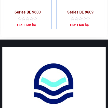
Series BE 9603
Series BE 9609
Được
Được
Giá:
Liên hệ
Giá:
Liên hệ
xếp
xếp
hạng
hạng
0
0
5
5
sao
sao