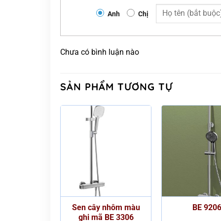
Anh
Chị
Chưa có bình luận nào
SẢN PHẨM TƯƠNG TỰ
tắm nhiệt độ
Sen cây nhôm màu
BE 920
uẩn BE55006
ghi mã BE 3306