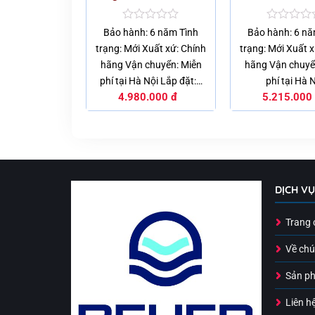
c
Được
Được
: 6 năm Tình
Bảo hành: 6 năm Tình
Bảo hành: 6 nă
xếp
xếp
 Xuất xứ: Chính
trạng: Mới Xuất xứ: Chính
trạng: Mới Xuất x
g
hạng
hạng
0
0
chuyển: Miễn
hãng Vận chuyển: Miễn
hãng Vận chuyể
5
5
 Nội Lắp đặt:…
phí tại Hà Nội Lắp đặt:…
phí tại Hà 
sao
sao
0.000
đ
4.980.000
đ
5.215.000
DỊCH V
Trang 
Về chú
Sản p
Liên h