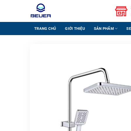
Bỏ
qua
nội
dung
TRANG CHỦ
GIỚI THIỆU
SẢN PHẨM
SE