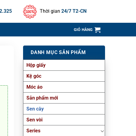
2.325
Thời gian
24/7 T2-CN
GIỎ HÀNG
DANH MỤC SẢN PHẨM
Hộp giấy
Kệ góc
Móc áo
Sản phẩm mới
Sen cây
Sen vòi
Series