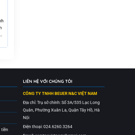
h
nh
n
:…
LIÊN HỆ VỚI CHÚNG TÔI
CÔNG TY TNHH BEUER N&C VIỆT NAM
Địa chỉ: Trụ sở chính: Số 3A/535 Lạc Long
Quân, Phường Xuân La, Quận Tây Hồ, Hà
Nội
Điện thoại: 024.6260.3264
 tiền