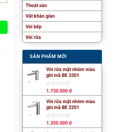
Thoát sàn
Vắt khăn giàn
Vòi bếp
Vòi rửa
SẢN PHẨM MỚI
Vòi rửa mặt nhôm màu
ghi mã BE 3301
Được
1.750.000
đ
xếp
hạng
Vòi rửa mặt nhôm màu
0
ghi mã BE 2201
5
sao
Được
1.350.000
đ
xếp
hạng