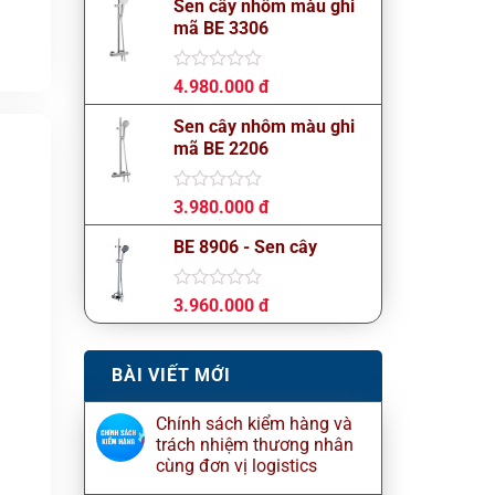
Sen cây nhôm màu ghi
0
mã BE 3306
5
sao
Được
4.980.000
đ
xếp
hạng
Sen cây nhôm màu ghi
0
mã BE 2206
5
sao
Được
3.980.000
đ
xếp
hạng
BE 8906 - Sen cây
0
5
sao
Được
3.960.000
đ
xếp
hạng
0
BÀI VIẾT MỚI
5
sao
Chính sách kiểm hàng và
trách nhiệm thương nhân
cùng đơn vị logistics