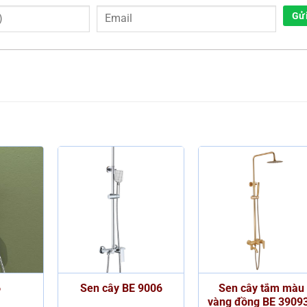
Gử
6
Sen cây BE 9006
Sen cây tắm màu
vàng đồng BE 3909